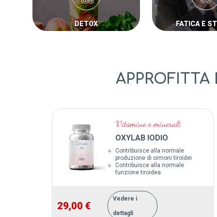
DETOX
FATICA E S
APPROFITTA
Vitamine e minerali
OXYLAB IODIO
Contribuisce alla normale
produzione di ormoni tiroidei
Contribuisce alla normale
funzione tiroidea
Vedere i
29,00 €
dettagli