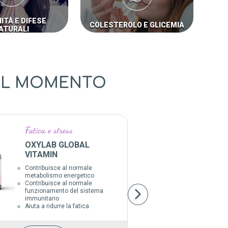
ITÀ E DIFESE
COLESTEROLO E GLICEMIA
ATURALI
DEL MOMENTO
Fatica e stress
Vitami
OXYLAB GLOBAL
VITAM
VITAMIN
Sviluppo
Assorbi
Contribuisce al normale
utilizzo
metabolismo energetico
Favorisc
Contribuisce al normale
funzion
funzionamento del sistema
immunit
immunitario
Contrib
Aiuta a ridurre la fatica
del san
Contribu
funzion