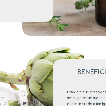
I BENEFI
Il carciofo è un ortaggio d
secoli grazie alle sue propr
è un membro della famiglia