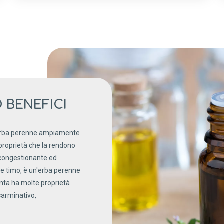
O BENEFICI
'erba perenne ampiamente
 proprietà che la rendono
econgestionante ed
e timo, è un'erba perenne
anta ha molte proprietà
carminativo,