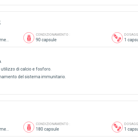
S
CONDIZIONAMENTO :
DOSAGGI
Vitamine, minerali, oligoelementi, antiossidanti
90 capsule
1 capsu
a.
tilizzo di calcio e fosforo.
ionamento del sistema immunitario.
CONDIZIONAMENTO :
DOSAGGI
Vitamine, minerali, oligoelementi, antiossidanti
180 capsule
1 capsu