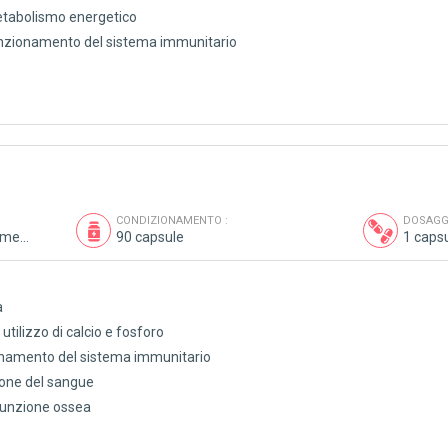
etabolismo energetico
unzionamento del sistema immunitario
CONDIZIONAMENTO :
DOSAGGI
Vitamine, minerali, oligoelementi, antiossidanti
90 capsule
1 capsu
a
utilizzo di calcio e fosforo
ionamento del sistema immunitario
ione del sangue
funzione ossea