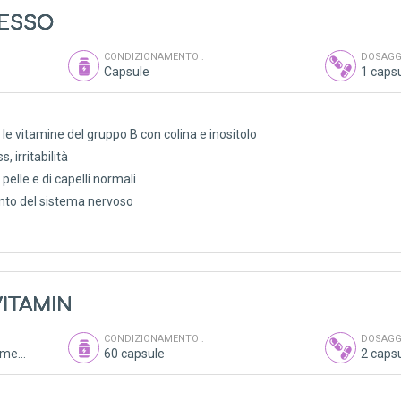
LESSO
CONDIZIONAMENTO :
DOSAGGI
Capsule
1 capsu
le vitamine del gruppo B con colina e inositolo
, irritabilità
pelle e di capelli normali
nto del sistema nervoso
ITAMIN
CONDIZIONAMENTO :
DOSAGGI
Vitamine, minerali, oligoelementi, antiossidanti
60 capsule
2 capsu