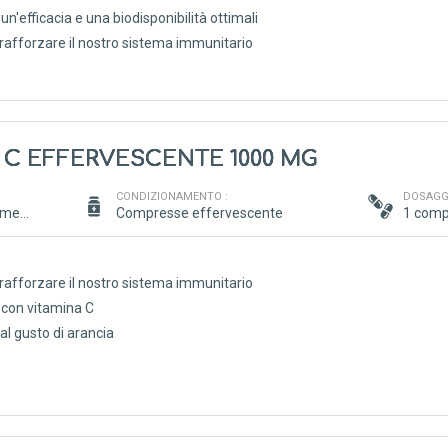
n'efficacia e una biodisponibilità ottimali
a rafforzare il nostro sistema immunitario
 C EFFERVESCENTE 1000 MG
CONDIZIONAMENTO :
DOSAGGI
Vitamine, minerali, oligoelementi, antiossidanti
Compresse effervescente
1 comp
a rafforzare il nostro sistema immunitario
con vitamina C
l gusto di arancia