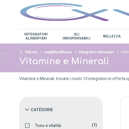
INTEGRATORI
GLI
BELLEZZA
ALIMENTARI
INDISPENSABILI
Ritorno
oxylabhealthcare
Integratori Alimentari
Vitam
Vitamine e Minerali
Vitamine e Minerali: trovate i nostri 13 integratori in offerta q
CATÉGORIE
(1)
Tono e vitalità