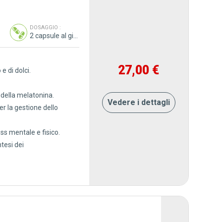
 :
DOSAGGIO :
2 capsule al giorno
27,00 €
e di dolci.
 della melatonina.
Vedere i dettagli
r la gestione dello
ss mentale e fisico.
tesi dei