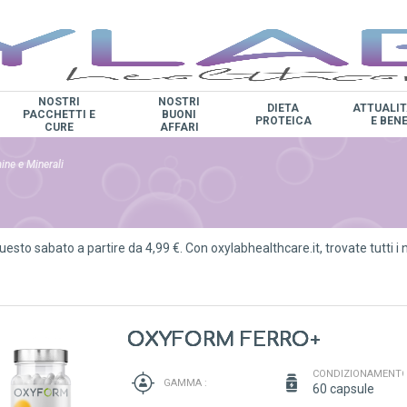
NOSTRI
NOSTRI
DIETA
ATTUALIT
PACCHETTI E
BUONI
PROTEICA
E BEN
CURE
AFFARI
ine e Minerali
uesto sabato a partire da 4,99 €. Con oxylabhealthcare.it, trovate tutti i n
OXYFORM FERRO+
CONDIZIONAMENTO
GAMMA :
60 capsule