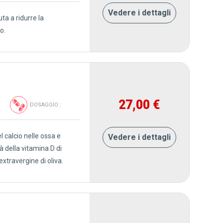
Vedere i dettagli
ta a ridurre la
o.
 :
27,00 €
DOSAGGIO :
 calcio nelle ossa e
Vedere i dettagli
à della vitamina D di
extravergine di oliva.