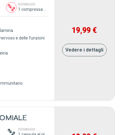
 :
DOSAGGIO :
1 compressa al giorno
19,99 €
alamina
nervoso e delle funzioni
Vedere i dettagli
teina
 immunitario
SOMIALE
 :
DOSAGGIO :
1 capsula al giorno