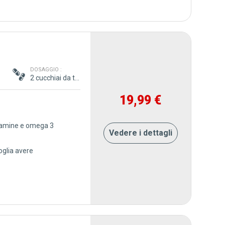
 :
DOSAGGIO :
2 cucchiai da tavola / giorno
19,99 €
vitamine e omega 3
Vedere i dettagli
voglia avere