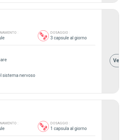
NAMENTO :
DOSAGGIO :
ule
3 capsule al giorno
13,00
lare
Vedere i de
l sistema nervoso
NAMENTO :
DOSAGGIO :
ule
1 capsula al giorno
19,00