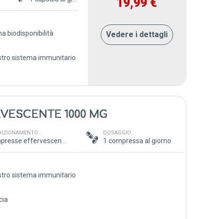
19,99 €
a biodisponibilità
Vedere i dettagli
nostro sistema immunitario
RVESCENTE 1000 MG
IZIONAMENTO :
DOSAGGIO :
Compresse effervescente
1 compressa al giorno
nostro sistema immunitario
V
cia