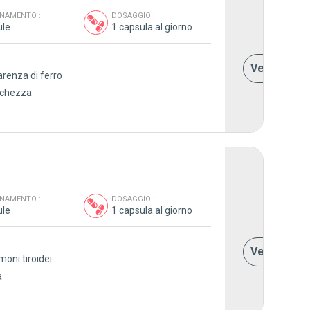
NAMENTO :
DOSAGGIO :
22,00
ule
1 capsula al giorno
Vedere i de
arenza di ferro
anchezza
NAMENTO :
DOSAGGIO :
29,00
ule
1 capsula al giorno
Vedere i de
moni tiroidei
a