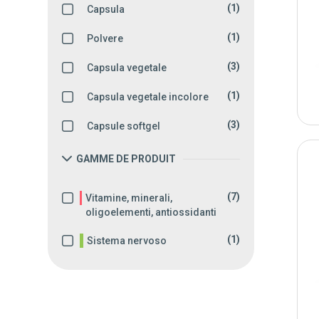
(1)
Capsula
(1)
Polvere
(3)
Capsula vegetale
(1)
Capsula vegetale incolore
(3)
Capsule softgel
GAMME DE PRODUIT
(7)
Vitamine, minerali,
oligoelementi, antiossidanti
(1)
Sistema nervoso