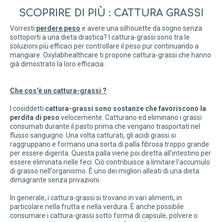
SCOPRIRE DI PIÙ : CATTURA GRASSI
Vorresti
perdere peso
e avere una silhouette da sogno senza
sottoporti a una dieta drastica? I cattura-grassi sono tra le
soluzioni più efficaci per controllare il peso pur continuando a
mangiare. Oxylabhealthcare ti propone cattura-grassi che hanno
già dimostrato la loro efficacia.
Che cos'è un cattura-grassi ?
I cosiddetti
cattura-grassi sono sostanze che favoriscono la
perdita di peso
velocemente. Catturano ed eliminano i grassi
consumati durante il pasto prima che vengano trasportati nel
flusso sanguigno. Una volta catturati, gli acidi grassi si
raggruppano e formano una sorta di palla fibrosa troppo grande
per essere digerita. Questa palla viene poi diretta all'intestino per
essere eliminata nelle feci. Ciò contribuisce a limitare l'accumulo
di grasso nell'organismo. È uno dei migliori alleati di una dieta
dimagrante senza privazioni.
In generale, i cattura-grassi si trovano in vari alimenti, in
particolare nella frutta e nella verdura. È anche possibile
consumare i cattura-grassi sotto forma di capsule, polvere o