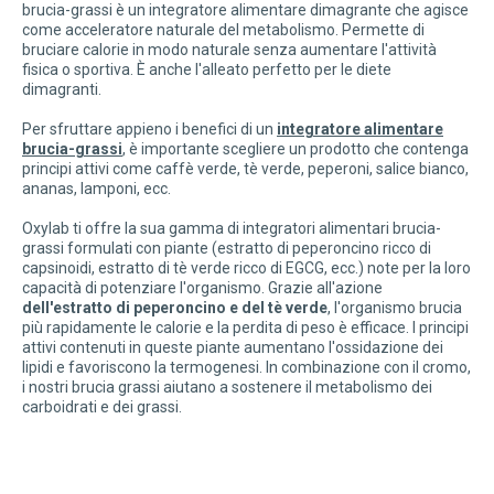
brucia-grassi è un integratore alimentare dimagrante che agisce
come acceleratore naturale del metabolismo. Permette di
bruciare calorie in modo naturale senza aumentare l'attività
fisica o sportiva. È anche l'alleato perfetto per le diete
dimagranti.
Per sfruttare appieno i benefici di un
integratore alimentare
brucia-grassi
, è importante scegliere un prodotto che contenga
principi attivi come caffè verde, tè verde, peperoni, salice bianco,
ananas, lamponi, ecc.
Oxylab ti offre la sua gamma di integratori alimentari brucia-
grassi formulati con piante (estratto di peperoncino ricco di
capsinoidi, estratto di tè verde ricco di EGCG, ecc.) note per la loro
capacità di potenziare l'organismo. Grazie all'azione
dell'estratto di peperoncino e del tè verde
, l'organismo brucia
più rapidamente le calorie e la perdita di peso è efficace. I principi
attivi contenuti in queste piante aumentano l'ossidazione dei
lipidi e favoriscono la termogenesi. In combinazione con il cromo,
i nostri brucia grassi aiutano a sostenere il metabolismo dei
carboidrati e dei grassi.