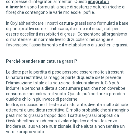
compresse di integratori alimentari. Questi
integratori
alimentari
sono formulati a base di sostanze naturali (ricche di
fibre) che contengono le varie molecole lipofile.
In Oxylabhealthcare, i nostri cattura-grassi sono formulati a base
di principi attivi come il chitosano, il cromo e il nopal, noti per
essere eccellenti assorbitori di grassi. Consentono all'organismo
di mantenere un normale livello di zucchero nel sangue e
favoriscono l'assorbimento e il metabolismo di zuccheri e grassi.
Perché prendere un cattura grassi?
Le diete per la perdita di peso possono essere molto stressanti.
Di natura restrittiva, la maggior parte di queste diete prevede
l'eliminazione totale o la riduzione di alcuni alimenti. Ciò può
indurre la persona a dieta a consumare pasti che non dovrebbe
consumare per colmare il vuoto. Questo può portare a prendere
qualche chilo in più invece di perderne.
Inoltre, in occasione di feste o al ristorante, diventa molto difficile
attenersi a una dieta restrittiva. È molto probabile che si mangino
pasti molto grassi o troppo dolci. I cattura-grassi proposti da
Oxylabhealthcare riducono il valore lipidico del pasto senza
incidere sul suo valore nutrizionale, il che aiuta a non sentire un
vero e proprio vuoto.