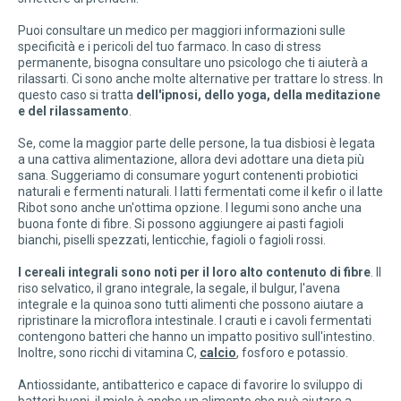
Puoi consultare un medico per maggiori informazioni sulle
specificità e i pericoli del tuo farmaco. In caso di stress
permanente, bisogna consultare uno psicologo che ti aiuterà a
rilassarti. Ci sono anche molte alternative per trattare lo stress. In
questo caso si tratta
dell'ipnosi, dello yoga, della meditazione
e del rilassamento
.
Se, come la maggior parte delle persone, la tua disbiosi è legata
a una cattiva alimentazione, allora devi adottare una dieta più
sana. Suggeriamo di consumare yogurt contenenti probiotici
naturali e fermenti naturali. I latti fermentati come il kefir o il latte
Ribot sono anche un'ottima opzione. I legumi sono anche una
buona fonte di fibre. Si possono aggiungere ai pasti fagioli
bianchi, piselli spezzati, lenticchie, fagioli o fagioli rossi.
I cereali integrali sono noti per il loro alto contenuto di fibre
. Il
riso selvatico, il grano integrale, la segale, il bulgur, l'avena
integrale e la quinoa sono tutti alimenti che possono aiutare a
ripristinare la microflora intestinale. I crauti e i cavoli fermentati
contengono batteri che hanno un impatto positivo sull'intestino.
Inoltre, sono ricchi di vitamina C,
calcio
, fosforo e potassio.
Antiossidante, antibatterico e capace di favorire lo sviluppo di