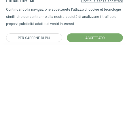
COOKIE OXYLAB
Continua senza accettare
Continuando la navigazione accetterete l'utlizzo di cookie et tecnologie
simili, che consentiranno alla nostra società di analizzare il traffico e
proporvi pubblicità adatte ai vostri interessi.
PER SAPERNE DI PIÙ
ACCETTATO
Iscriviti alla nostra newsletter
per rimanere sempre aggiornato su tutte le nostre novità.