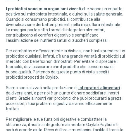
I probiotici sono microrganismi viventi
che hanno un impatto
positivo sul microbiota intestinale, e quindi sulla salute generale.
Quando si consumano probiotici, si contribuisce alla
diversificazione dei batteri presenti nella microflora intestinale.
La maggior parte sotto forma di integratori alimentari,
contribuiscono al comfort digestivo e semplificano
l'assimilazione dei nutrienti saturi di zuccheri complessi.
Per combattere efficacemente la disbiosi, non basta prendere un
probiotico qualsiasi. Infatti, c'è una grande varietà di probiotici sul
mercato con benefici non dimostrati. Per evitare di sprecare i
tuoi soldi, devi assicurarti che il prodotto che consumi sia di
buona qualità. Partendo da questo punto di vista, scegli i
probiotici proposti da Oxylab.
Siamo specializzati nella produzione di
integratori alimentari
da diversi anni, e per noi è un punto d'onore soddisfare i nostri
clienti. Grazie ai nostri vari probiotici che puoi procurarti a prezzi
accessibili, i tuoi problemi digestivi saranno efficacemente
trattati.
Per migliorare le tue funzioni digestive e combattere la
stitichezza, il nostro integratore alimentare Oxylab Psyllium ti
sarà di grande aiuto. Ricco di fibre e mucillagini, facilita il transito