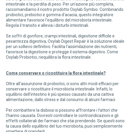
intestinale e la perdita di peso. Per un'azione più completa,
raccomandiamo il nostro prodotto Oxylab Symbio. Combinando
probiotici, prebiotici e gomma d'acacia, questo integratore
alimentare favorisce l'equilibrio del microbiota intestinale.
Regola il transito e allevia i disturbi intestinali.
Se soffri di gonfiore, crampi intestinali, digestione difficile e
pesantezza digestiva, Oxylab Digest Repair è la soluzione ideale
per un sollievo definitivo. Facilita l'assimilazione dei nutrienti,
favorisce la digestione e protegge il sistema digestivo. Come
Oxylab Probiotici, riequilibra la flora intestinale.
Come conservare o ricostituire la flora intestinale?
Oltre all'assunzione di probiotici, ci sono altri modi efficaci per
conservare o ricostituire il microbiota intestinale. Infatti, lo
squilibrio dell'intestino è più spesso causato da una cattiva
alimentazione, dallo stress e dal consumo di alcuni farmaci.
Per combattere la disbiosi si possono affrontare i fattori che
l'hanno causata. Dovresti controllare le controindicazioni e gli
effetti collaterali dei farmaci che stai prendendo. Se questi sono
la causa dello squilibrio del tuo microbiota, puoi semplicemente
smettere di prenderli.