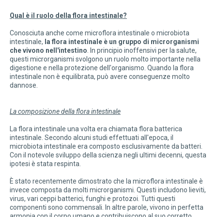
Qual è il ruolo della flora intestinale?
Conosciuta anche come microflora intestinale o microbiota
intestinale,
la flora intestinale è un gruppo di microrganismi
che vivono nell'intestino
. In principio inoffensivi per la salute,
questi microrganismi svolgono un ruolo molto importante nella
digestione e nella protezione dell'organismo. Quando la flora
intestinale non è equilibrata, può avere conseguenze molto
dannose.
La composizione della flora intestinale
La flora intestinale una volta era chiamata flora batterica
intestinale. Secondo alcuni studi effettuati all'epoca, il
microbiota intestinale era composto esclusivamente da batteri.
Con il notevole sviluppo della scienza negli ultimi decenni, questa
ipotesi è stata respinta.
È stato recentemente dimostrato che la microflora intestinale è
invece composta da molti microrganismi. Questi includono lieviti,
virus, vari ceppi batterici, funghi e protozoi. Tutti questi
componenti sono commensali. In altre parole, vivono in perfetta
armonia con il corpo umano e contribuiscono al suo corretto