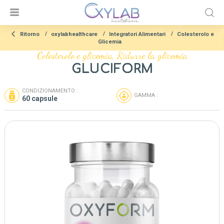
Ritorno
oxylabhealthcare
Integratori Alimentari
Colesterolo e
Glicemia
Colesterolo e glicemia, Ridurre la glicemia
GLUCIFORM
CONDIZIONAMENTO :
GAMMA :
60 capsule