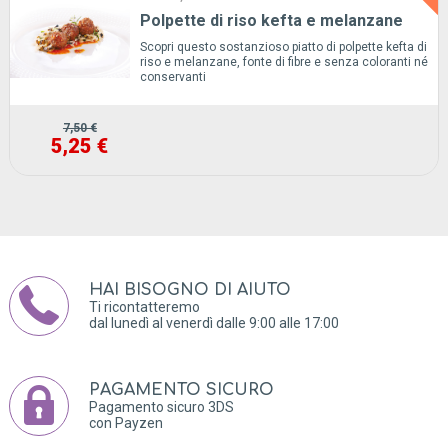
Polpette di riso kefta e melanzane
Scopri questo sostanzioso piatto di polpette kefta di
riso e melanzane, fonte di fibre e senza coloranti né
conservanti
7,50 €
5,25 €
HAI BISOGNO DI AIUTO
Ti ricontatteremo
dal lunedì al venerdì dalle 9:00 alle 17:00
PAGAMENTO SICURO
Pagamento sicuro 3DS
con Payzen