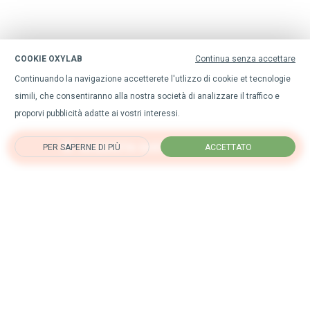
COOKIE OXYLAB
Continua senza accettare
Continuando la navigazione accetterete l'utlizzo di cookie et tecnologie
simili, che consentiranno alla nostra società di analizzare il traffico e
proporvi pubblicità adatte ai vostri interessi.
ACQUISTA QUESTO PRODOTTO
PER SAPERNE DI PIÙ
ACCETTATO
Iscriviti alla nostra newsletter
per rimanere sempre aggiornato su tutte le nostre novità.