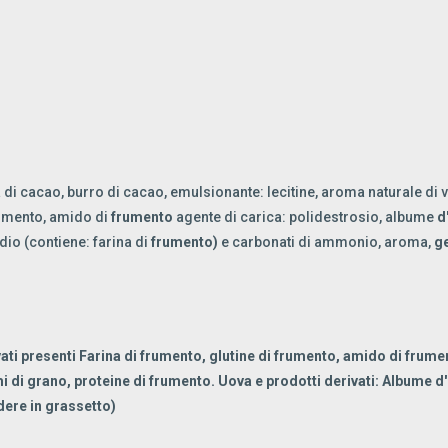
i cacao, burro di cacao, emulsionante: lecitine, aroma naturale di va
umento, amido di
frumento
agente di carica: polidestrosio, albume
d
odio (contiene: farina di
frumento)
e carbonati di ammonio, aroma,
g
vati presenti Farina di frumento, glutine di frumento, amido di frum
i di grano, proteine di frumento. Uova e prodotti derivati: Albume d'u
edere in grassetto)