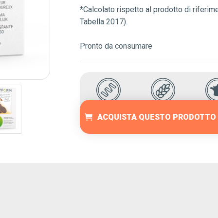
*Calcolato rispetto al prodotto di riferi
Tabella 2017).
Pronto da consumare
RICCO DI
BASSO
PRODO
ACQUISTA QUESTO PRODOTTO
PROTEINE
CONTENUTO DI
FRA
CARBOIDRATI