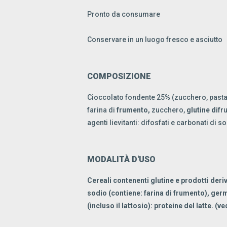
Pronto da consumare
Conservare in un luogo fresco e asciutto
COMPOSIZIONE
Cioccolato fondente 25% (zucchero, pasta d
farina di
frumento,
zucchero,
glutine di
fr
agenti lievitanti: difosfati e carbonati di s
MODALITÀ D'USO
Cereali contenenti glutine e prodotti deri
sodio (contiene: farina di frumento), germ
(incluso il lattosio): proteine del latte. (v