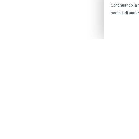
Continuando la n
società di analizz
© All right reserved 2021 -
OXYLAB