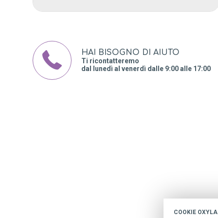
HAI BISOGNO DI AIUTO
Ti ricontatteremo
dal lunedì al venerdì dalle 9:00 alle 17:00
CON
16
14
Iscriviti alla nostra newsletter
per rimanere sempre aggiornato su
tutte le nostre novità.
co
COOKIE OXYLA