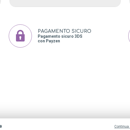
PAGAMENTO SICURO
Pagamento sicuro 3DS
con Payzen
TATTO
CATEGORIE
 rue d’Epernay
Condizioni Generali di 
90 Luxembourg - Lussemburgo
Utilizzo dei Cookie
Avvisi Legali
Mappa del sito Categor
ntact@oxylabhealthcare.fr
Mappa del sito Ingredie
Mappa del sito Articoli
B
Continua
I nostri prodotti