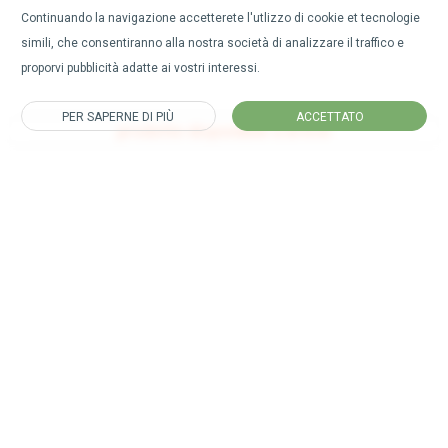
Continuando la navigazione accetterete l'utlizzo di cookie et tecnologie
simili, che consentiranno alla nostra società di analizzare il traffico e
proporvi pubblicità adatte ai vostri interessi.
PER SAPERNE DI PIÙ
ACCETTATO
prodotto disponibile a breve
Iscriviti alla nostra newsletter
per rimanere sempre aggiornato su tutte le nostre novità.