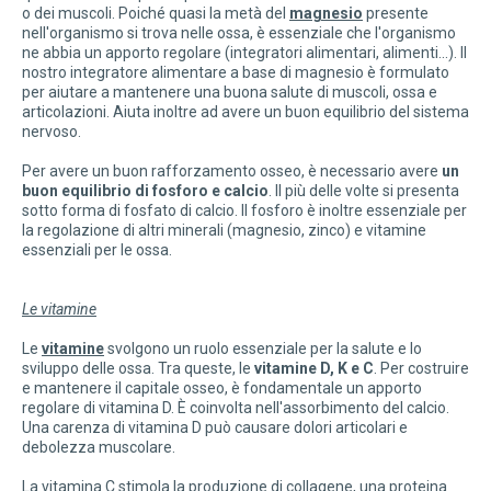
o dei muscoli. Poiché quasi la metà del
magnesio
presente
nell'organismo si trova nelle ossa, è essenziale che l'organismo
ne abbia un apporto regolare (integratori alimentari, alimenti...). Il
nostro integratore alimentare a base di magnesio è formulato
per aiutare a mantenere una buona salute di muscoli, ossa e
articolazioni. Aiuta inoltre ad avere un buon equilibrio del sistema
nervoso.
Per avere un buon rafforzamento osseo, è necessario avere
un
buon equilibrio di fosforo e calcio
. Il più delle volte si presenta
sotto forma di fosfato di calcio. Il fosforo è inoltre essenziale per
la regolazione di altri minerali (magnesio, zinco) e vitamine
essenziali per le ossa.
Le vitamine
Le
vitamine
svolgono un ruolo essenziale per la salute e lo
sviluppo delle ossa. Tra queste, le
vitamine D, K e C
. Per costruire
e mantenere il capitale osseo, è fondamentale un apporto
regolare di vitamina D. È coinvolta nell'assorbimento del calcio.
Una carenza di vitamina D può causare dolori articolari e
debolezza muscolare.
La vitamina C stimola la produzione di collagene, una proteina