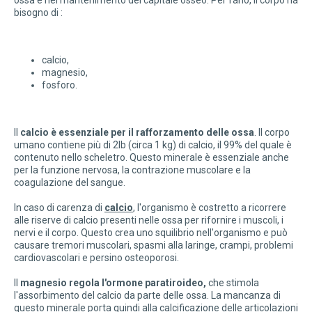
ossa e nel mantenimento del capitale osseo. Per farlo, il corpo ha
bisogno di :
calcio,
magnesio,
fosforo.
Il
calcio è essenziale per il rafforzamento delle ossa
. Il corpo
umano contiene più di 2Ib (circa 1 kg) di calcio, il 99% del quale è
contenuto nello scheletro. Questo minerale è essenziale anche
per la funzione nervosa, la contrazione muscolare e la
coagulazione del sangue.
In caso di carenza di
calcio
, l'organismo è costretto a ricorrere
alle riserve di calcio presenti nelle ossa per rifornire i muscoli, i
nervi e il corpo. Questo crea uno squilibrio nell'organismo e può
causare tremori muscolari, spasmi alla laringe, crampi, problemi
cardiovascolari e persino osteoporosi.
Il
magnesio regola l'ormone paratiroideo,
che stimola
l'assorbimento del calcio da parte delle ossa. La mancanza di
questo minerale porta quindi alla calcificazione delle articolazioni