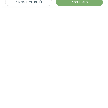
PER SAPERNE DI PIÙ
ACCETTATO
Iscriviti alla nostra newsletter
per rimanere sempre aggiornato su tutte le nostre novità.
CONTATTO
16 rue d’Epernay
1490 Luxembourg - Lussemburgo